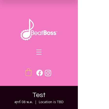
Test
ศุกร์ 08 พ.ค.
  |  
Location is TBD