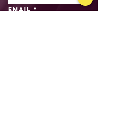
Email
Subject
Message
SEND